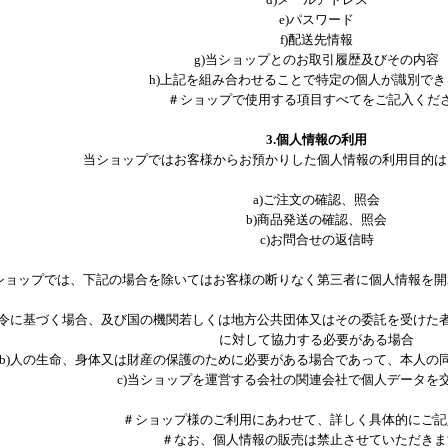
e)パスワード
f)配送先情報
g)当ショップとのお取引履歴及びその内容
h)上記を組み合わせることで特定の個人が識別でき
＃ショップで使用する項目すべてをご記入くだ
3.個人情報の利用
当ショップではお客様からお預かりした個人情報の利用目的は
a)ご注文の確認、照会
b)商品発送の確認、照会
c)お問合せの返信時
ショップでは、下記の場合を除いてはお客様の断りなく第三者に個人情報を開
法令に基づく場合、及び国の機関若しくは地方公共団体又はその委託を受けた
に対して協力する必要がある場合
b)人の生命、身体又は財産の保護のために必要がある場合であって、本人の
c)当ショップを運営する会社の関連会社で個人データを
＃ショップ様のご利用にあわせて、詳しく具体的にご記
＃なお、個人情報の販売は禁止させていただきま