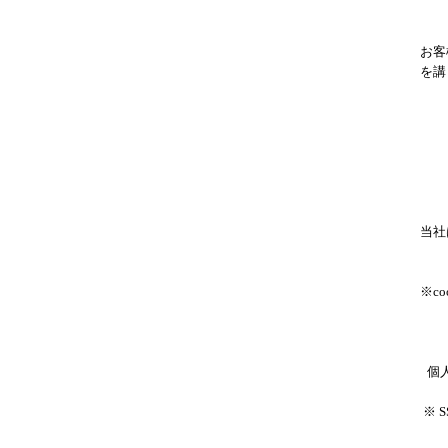
お客
を講
当社
※c
個
※ 