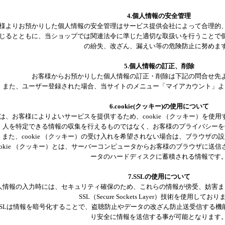
4.個人情報の安全管理
様よりお預かりした個人情報の安全管理はサービス提供会社によって合理的
じるとともに、当ショップでは関連法令に準じた適切な取扱いを行うことで
の紛失、改ざん、漏えい等の危険防止に努めま
5.個人情報の訂正、削除
お客様からお預かりした個人情報の訂正・削除は下記の問合せ先
また、ユーザー登録された場合、当サイトのメニュー「マイアカウント」よ
6.cookie(クッキー)の使用について
は、お客様によりよいサービスを提供するため、cookie （クッキー）を使
人を特定できる情報の収集を行えるものではなく、お客様のプライバシーを
また、cookie （クッキー）の受け入れを希望されない場合は、ブラウザ
ookie （クッキー）とは、サーバーコンピュータからお客様のブラウザに送
ータのハードディスクに蓄積される情報です
7.SSLの使用について
人情報の入力時には、セキュリティ確保のため、これらの情報が傍受、妨害ま
SSL（Secure Sockets Layer）技術を使用してお
SSLは情報を暗号化することで、盗聴防止やデータの改ざん防止送受信する機
り安全に情報を送信する事が可能となります