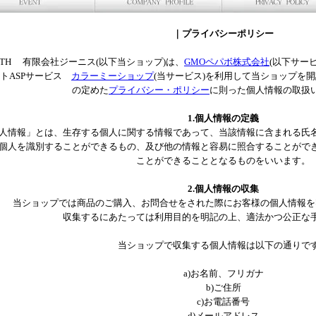
｜プライバシーポリシー
NiTH 有限会社ジーニス(以下当ショップ)は、
GMOペパボ株式会社
(以下サー
トASPサービス
カラーミーショップ
(当サービス)を利用して当ショップを
の定めた
プライバシー・ポリシー
に則った個人情報の取扱
1.個人情報の定義
人情報」とは、生存する個人に関する情報であって、当該情報に含まれる氏
個人を識別することができるもの、及び他の情報と容易に照合することがで
ことができることとなるものをいいます。
2.個人情報の収集
当ショップでは商品のご購入、お問合せをされた際にお客様の個人情報を
収集するにあたっては利用目的を明記の上、適法かつ公正な
当ショップで収集する個人情報は以下の通りで
a)お名前、フリガナ
b)ご住所
c)お電話番号
d)メールアドレス